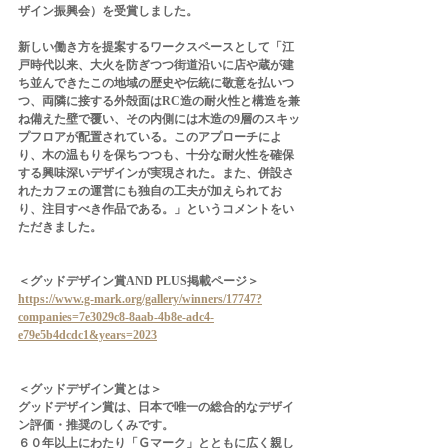
ザイン振興会）を受賞しました。
新しい働き方を提案するワークスペースとして「江
戸時代以来、大火を防ぎつつ街道沿いに店や蔵が建
ち並んできたこの地域の歴史や伝統に敬意を払いつ
つ、両隣に接する外殻面はRC造の耐火性と構造を兼
ね備えた壁で覆い、その内側には木造の9層のスキッ
プフロアが配置されている。このアプローチによ
り、木の温もりを保ちつつも、十分な耐火性を確保
する興味深いデザインが実現された。また、併設さ
れたカフェの運営にも独自の工夫が加えられてお
り、注目すべき作品である。」というコメントをい
ただきました。
＜グッドデザイン賞AND PLUS掲載ページ＞
https://www.g-mark.org/gallery/winners/17747?
companies=7e3029c8-8aab-4b8e-adc4-
e79e5b4dcdc1&years=2023
＜グッドデザイン賞とは＞
グッドデザイン賞は、日本で唯一の総合的なデザイ
ン評価・推奨のしくみです。
６０年以上にわたり「Ｇマーク」とともに広く親し