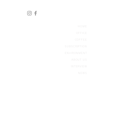
HOME
OFFICE
COFFEE
SUBSCRIP
TION
ENVIRONMENT
ABOUT US
​INTERVIEW
NEWS
ACCESS
CONTACT
451-0042
名古屋市西区那古野1-19-4
Nagono1-19-4, Nishi-ku, Nagoya-shi, Aichi
451-0042 Japan