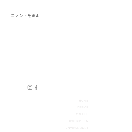
コメントを追加…
HOME
OFFICE
COFFEE
SUBSCRIP
TION
ENVIRONMENT